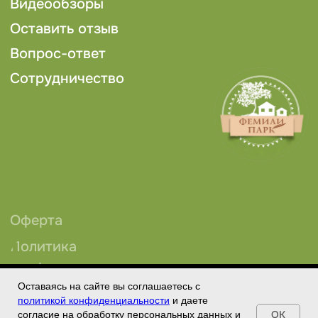
Оставаясь на сайте вы соглашаетесь с
Tilda
Made on
политикой конфиденциальности
и даете
OK
согласие на обработку персональных данных и