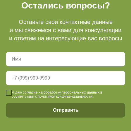
Кассы
с 9.00-21.00
Остались вопросы?
Все объекты работают
круглосуточно
Оставьте свои контактные данные
и мы свяжемся с вами для консультации
и ответим на интересующие вас вопросы
Акции
Доп услуги
Тюбинг (2025-2026
Беседки
подошел к концу)
Мероприятия
Рыбалка
О нас
Правила посещения
Я даю согласие на обработку персональных данных в
соответствии с
политикой конфиденциальности
Партнеры
Вакансии
Отправить
Видеообзоры
Оставить отзыв
Вопрос-ответ