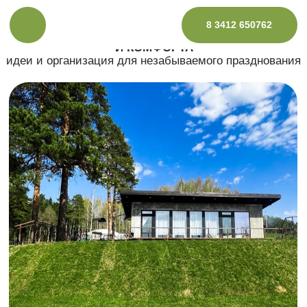
РОСКОШНЫЕ ДИЗАЙНЕРСКИЕ БЕСЕДКИ С
8 3412 650762
БАССЕЙНОМ: ИДЕАЛЬНОЕ СОЧЕТАНИЕ СТИЛЯ
И КОМФОРТА
идеи и организация для незабываемого празднования
Забронировать