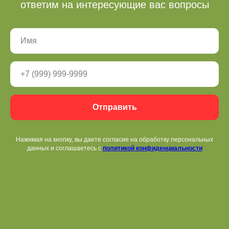
ответим на интересующие вас вопросы
Бронь беседок
Отправить
+ 7 (3412) 65-07-62
Нажимая на кнопку, вы даете согласие на обработку персональных
fpark18@mail.ru
данных и соглашаетесь c
политикой конфиденциальности
Режим работы