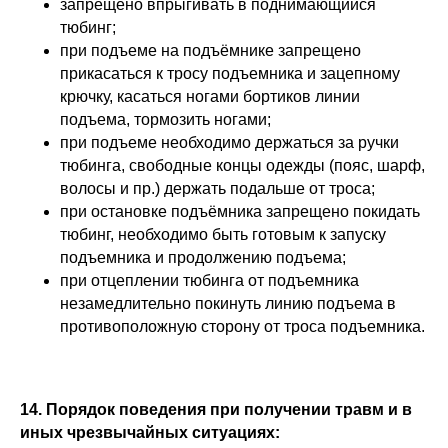
запрещено впрыгивать в поднимающийся
Все объекты работают
тюбинг;
круглосуточно
при подъеме на подъёмнике запрещено
прикасаться к тросу подъемника и зацепному
крючку, касаться ногами бортиков линии
Акции
Доп услуги
подъема, тормозить ногами;
Тюбинг (2025-2026
Беседки
при подъеме необходимо держаться за ручки
подошел к концу)
Мероприятия
тюбинга, свободные концы одежды (пояс, шарф,
Рыбалка
волосы и пр.) держать подальше от троса;
при остановке подъёмника запрещено покидать
тюбинг, необходимо быть готовым к запуску
подъемника и продолжению подъема;
О нас
при отцеплении тюбинга от подъемника
Правила посещения
незамедлительно покинуть линию подъема в
Партнеры
противоположную сторону от троса подъемника.
Вакансии
Видеообзоры
Оставить отзыв
14. Порядок поведения при получении травм и в
Вопрос-ответ
иных чрезвычайных ситуациях: