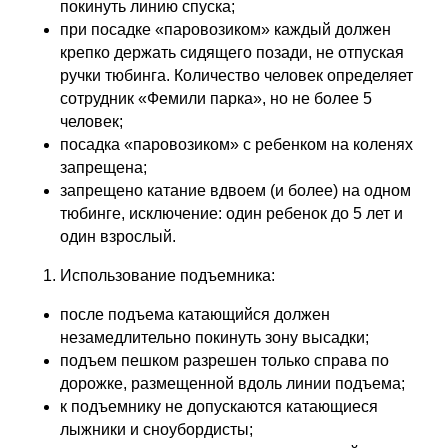
покинуть линию спуска;
при посадке «паровозиком» каждый должен
крепко держать сидящего позади, не отпуская
ручки тюбинга. Количество человек определяет
сотрудник «Фемили парка», но не более 5
человек;
посадка «паровозиком» с ребенком на коленях
запрещена;
запрещено катание вдвоем (и более) на одном
Бронь беседок
тюбинге, исключение: один ребенок до 5 лет и
+ 7 (3412) 65-07-62
один взрослый.
fpark18@mail.ru
Использование подъемника:
после подъема катающийся должен
незамедлительно покинуть зону высадки;
подъем пешком разрешен только справа по
дорожке, размещенной вдоль линии подъема;
к подъемнику не допускаются катающиеся
Режим работы
лыжники и сноубордисты;
Кассы
с 9.00-21.00