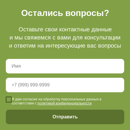
Акции
Доп услуги
Остались вопросы?
Тюбинг (2025-2026
Беседки
подошел к концу)
Мероприятия
Рыбалка
Оставьте свои контактные данные
и мы свяжемся с вами для консультации
и ответим на интересующие вас вопросы
О нас
Правила посещения
Партнеры
Вакансии
Видеообзоры
Оставить отзыв
Вопрос-ответ
Я даю согласие на обработку персональных данных в
Сотрудничество
соответствии с
политикой конфиденциальности
Отправить