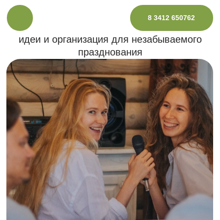
КАК ПРОВЕСТИ НЕЗАБЫВАЕМЫЙ
8 3412 650762
ЮБИЛЕЙ В ФЕМИЛИ ПАРКЕ: ПОДРОБНОЕ
РУКОВОДСТВО
идеи и организация для незабываемого
празднования
Забронировать