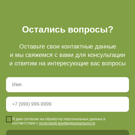
Режим работы
Кассы
с 9.00-21.00
Остались вопросы?
Все объекты работают
круглосуточно
Оставьте свои контактные данные
и мы свяжемся с вами для консультации
Акции
Доп услуги
и ответим на интересующие вас вопросы
Тюбинг (2025-2026
Беседки
подошел к концу)
Мероприятия
Рыбалка
О нас
Правила посещения
Партнеры
Я даю согласие на обработку персональных данных в
соответствии с
политикой конфиденциальности
Вакансии
Видеообзоры