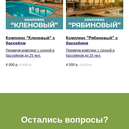
Акции
Доп услуги
Тюбинг (2025-2026
Беседки
подошел к концу)
Мероприятия
Рыбалка
Комплекс "Кленовый" с
Комплекс "Рябиновый" с
бассейом
бассейном
Премиум комплекс с сауной и
Премиум комплекс с сауной и
О нас
бассейном до 25 чел.
бассейном до 25 чел.
Правила посещения
4 000
р.
4 500
р.
4 000
р.
4 500
р.
Партнеры
Вакансии
Видеообзоры
Оставить отзыв
Вопрос-ответ
Сотрудничество
Остались вопросы?