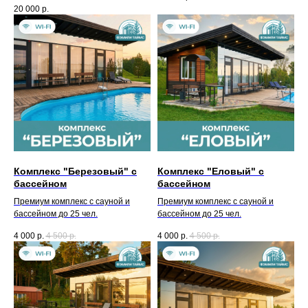
20 000
р.
Бронь беседок
+ 7 (3412) 65-07-62
fpark18@mail.ru
Комплекс "Березовый" с
Комплекс "Еловый" с
бассейном
бассейном
Премиум комплекс с сауной и
Премиум комплекс с сауной и
бассейном до 25 чел.
бассейном до 25 чел.
Режим работы
4 000
р.
4 500
р.
4 000
р.
4 500
р.
Кассы
с 9.00-21.00
Все объекты работают
круглосуточно