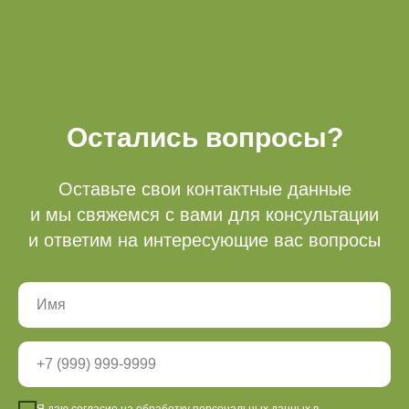
Режим работы
Кассы
с 9.00-21.00
Все объекты работают
Остались вопросы?
круглосуточно
Оставьте свои контактные данные
Акции
Доп услуги
и мы свяжемся с вами для консультации
Тюбинг (2025-2026
Беседки
и ответим на интересующие вас вопросы
подошел к концу)
Мероприятия
Рыбалка
О нас
Правила посещения
Партнеры