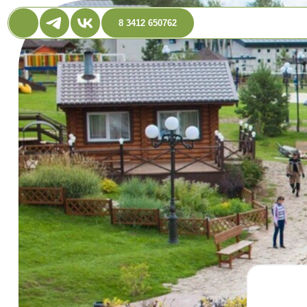
8 3412 650762
Бе