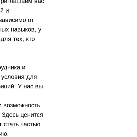
приглашаем вас
й и
зависимо от
ых навыков, у
для тех, кто
рудника и
 условия для
иций. У нас вы
и возможность
. Здесь ценится
т стать частью
ию.