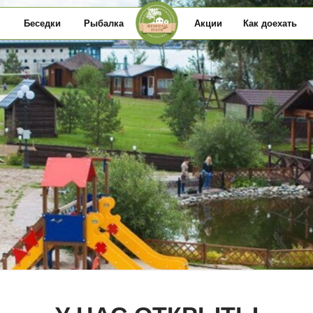
седки
Рыбалка
Акции
Как доехать