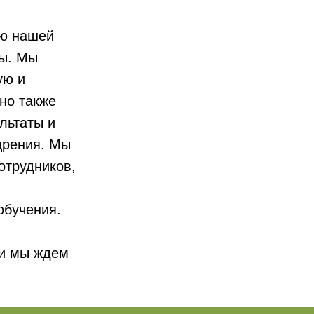
ью нашей
ы. Мы
ую и
но также
льтаты и
щрения. Мы
отрудников,
обучения.
 и мы ждем