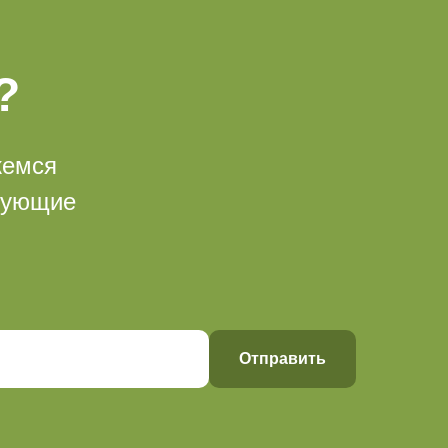
?
жемся
есующие
Отправить