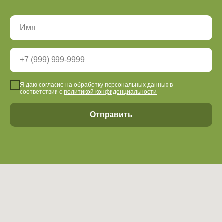
Кассы
с 9.00-21.00
Все объекты работают
круглосуточно
Акции
Доп услуги
Я даю согласие на обработку персональных данных в
Тюбинг (2025-2026
Беседки
соответствии с
политикой конфиденциальности
подошел к концу)
Мероприятия
Рыбалка
Отправить
О нас
Правила посещения
Партнеры
Вакансии
Видеообзоры
Оставить отзыв